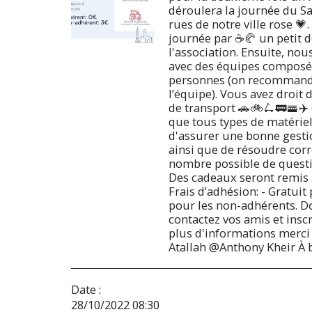
déroulera la journée du S
rues de notre ville rose 
journée par ☕🥐 un petit dé
l'association. Ensuite, no
avec des équipes compos
personnes (on recommand
l’équipe). Vous avez droit 
de transport 🚗🚲🛴🚃🚟✈️
que tous types de matériel
d'assurer une bonne gesti
ainsi que de résoudre cor
nombre possible de questi
Des cadeaux seront remis 
Frais d’adhésion: - Gratuit
pour les non-adhérents. D
contactez vos amis et inscr
plus d'informations merci 
Atallah⁩ @⁨Anthony Kheir⁩ À bi
Date :
28/10/2022 08:30