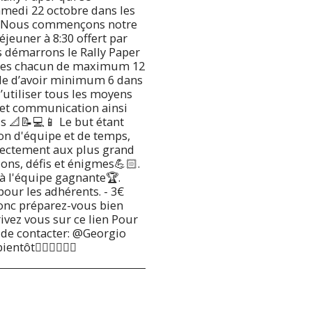
amedi 22 octobre dans les
💗. Nous commençons notre
jeuner à 8:30 offert par
us démarrons le Rally Paper
ées chacun de maximum 12
e d’avoir minimum 6 dans
d’utiliser tous les moyens
 et communication ainsi
s 📐📝💻📱 Le but étant
on d'équipe et de temps,
rectement aux plus grand
ons, défis et énigmes💪🏻.
à l'équipe gagnante🏆.
 pour les adhérents. - 3€
onc préparez-vous bien
ivez vous sur ce lien Pour
de contacter: @⁨Georgio
entôt🙋🏻‍♂🙋🏼‍♀