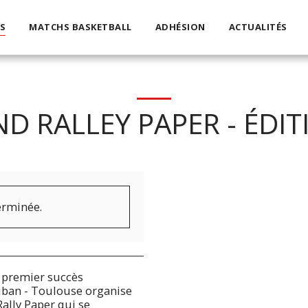
S
MATCHS BASKETBALL
ADHÉSION
ACTUALITÉS
D RALLEY PAPER - ÉDIT
terminée.
on premier succès
Liban - Toulouse organise
ally Paper qui se