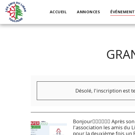
ACCUEIL
ANNONCES
ÉVÉNEMENT
GRAN
Désolé, l'inscription est 
Bonjour🙋🏻‍♂🙋🏼‍♀ Après s
l'association les amis du 
pour la deuxième fois un R