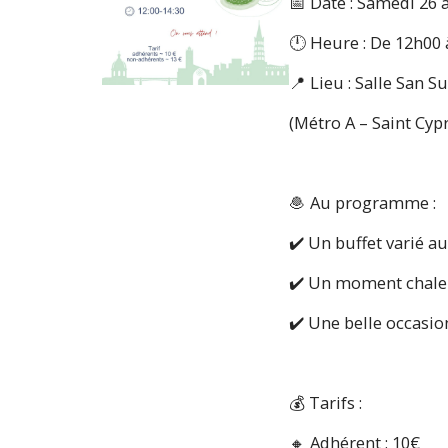
📅 Date : Samedi 26 a
🕛 Heure : De 12h00
📍 Lieu : Salle San 
(Métro A – Saint Cyp
🧆 Au programme :
✔️ Un buffet varié a
✔️ Un moment chaleu
✔️ Une belle occasio
💰 Tarifs :
🔸 Adhérent : 10€